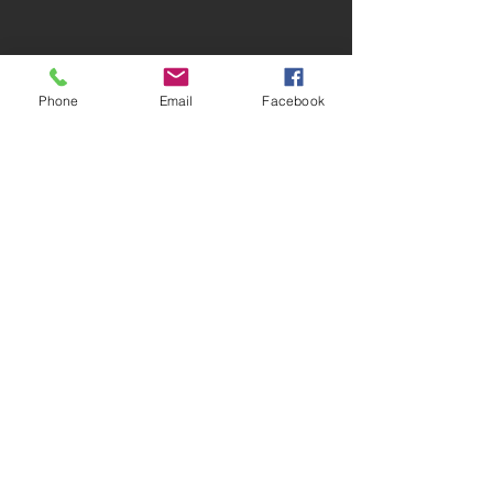
Phone
Email
Facebook
תרומה
עצומה
התנדבות
-כל החומרים באתר מורשים לשימוש בכפוף למתן
קרדיט לארגון "ישראל נגד משלוחים חיים"-