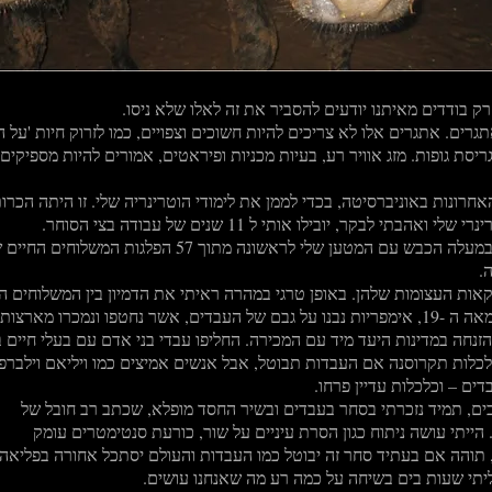
ק בודדים מאיתנו יודעים להסביר את זה לאלו שלא ניסו.
רים. אתגרים אלו לא צריכים להיות חשוכים וצפויים, כמו לזרוק חיות 'על ה
ריסת גופות. מזג אוויר רע, בעיות מכניות ופיראטים, אמורים להיות מספיקים
חרונות באוניברסיטה, בכדי לממן את לימודי הוטרינריה שלי. זו היתה הכרו
לבקר, יובילו אותי ל 11 שנים של עבודה בצי הסוחר.
ם המטען שלי לראשונה מתוך 57 הפלגות המשלוחים החיים שלי
.
ות העצומות שלהן. באופן טרגי במהרה ראיתי את הדמיון בין המשלוחים ה
ונמכרו מארצותיהם.
זנחה במדינות היעד מיד עם המכירה. החליפו עבדי בני אדם עם בעלי חיים ב
כלכלות תקרוסנה אם העבדות תבוטל, אבל אנשים אמיצים כמו ויליאם וילברפו
ים – וכלכלות עדיין פרחו.
 בים, תמיד נזכרתי בסחר בעבדים ובשיר החסד מופלא, שכתב רב חובל של
הייתי עושה ניתוח כגון הסרת עיניים על שור, כורעת סנטימטרים עומק
, תוהה אם בעתיד סחר זה יבוטל כמו העבדות והעולם יסתכל אחורה בפליאה
ליתי שעות בים בשיחה על כמה רע מה שאנחנו עושים.