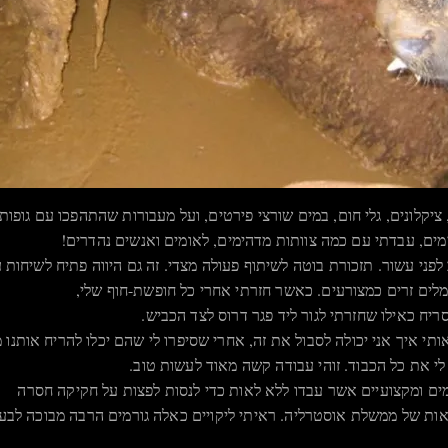
ציקלונים, גלי חום, במים שורצי פירטים, ועל מעבורות שהתהפכו עם גופות
ים, עבדתי עם כמה צוותות מדהימים, לאומים ואנשים נהדרים!
לפני עשור. תזכורת בוטה לשיתוף פעולה מצדי. זה גם היווה פתיח לשיחות 
נמלים זרים כמצורעים. כאשר חזרתי אחרי כל חופשת-חוף שלי,
יח כאילו שחזרתי לגור ליד פגר דרוס לצד הכביש.
אותי איך אני יכולה לסבול את זה, אחרי שסיפרו לי שהם יכלו להריח אותנו 
י את כל הכבוד. זוהי עבודה קשה מאוד לעשות טוב.
ימים ומקצועיים אשר עבדו ללא לאות כדי לנסות לפצות על חקיקה חסרה
ת של ממשלת אוסטרליה. ראיתי ליקויים כאלה גורמים הרבה מבוכה לבעלי א