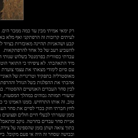
רק ימאי אמיתי מבין עד כמה ממכר הים. ר
לעיתים קרובות זה הרפתקני ואף מלא באתג
קבע ושהאניות תהיינה מאובזרות בציוד לג
להשביע רעב של כל אחד להרפתקאות.
עבדתי כסוורית בפרמנטל בשלוש שנותי הא
מיד התאהבתי. לא ציפיתי כי התואר הוטרינרי שלי ואהבתי 
עם סיום לימודי מצאתי את עצמי צועדת במעלה הכבש ע
מאוסטרליה בתפקיד וטרינרית של האונייה
אהבתי את ההפלגות בשל הגודל וההרפתקא
לבין סחר העבדים האנושיים ההסטורי. במאה ה -19, אימפריות נבנו על גבם של העבדים, אשר נחטפו 
שיעורי תמותה גבוהים במהלך המסעות, וה
טוב, זה אותו התרחיש. בזמנו האמינו כי 
לחץ חברתי חזק בכדי לסיים את סחר העבד
בזמן שעזרתי לבעלי חיים חולים ופצועים
אניית סחר עבדים בחרטה. נוקב ומתאבל. 
בתוך צואה ושתן בזמן שהספינה על צידה
ובבושה שסחר זה היה אי פעם מקובל. בי